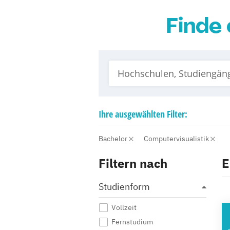
Finde 
Ihre
ausgewählten
Filter:
Bachelor
Computervisualistik
Filtern nach
E
Studienform
Vollzeit
A
Fernstudium