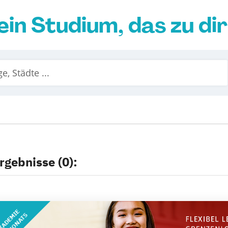
ein Studium, das zu di
rgebnisse (0):
KADEMIE
DES MONATS