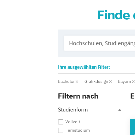
Finde 
Ihre
ausgewählten
Filter:
Bachelor
Grafikdesign
Bayern
Filtern nach
E
Studienform
Vollzeit
A
Fernstudium