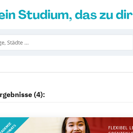
ein Studium, das zu di
rgebnisse (4):
KADEMIE
DES MONATS