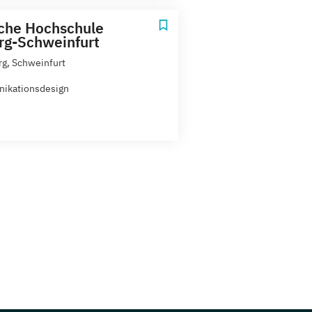
che Hochschule
g-Schweinfurt
g, Schweinfurt
ikationsdesign