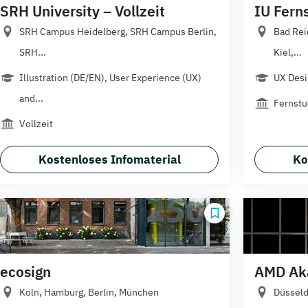
SRH University – Vollzeit
IU Fern
SRH Campus Heidelberg, SRH Campus Berlin,
Bad Rei
SRH...
Kiel,...
Illustration (DE/EN), User Experience (UX)
UX Desi
and...
Fernst
Vollzeit
Kostenloses Infomaterial
Ko
ecosign
AMD Ak
Köln, Hamburg, Berlin, München
Düsseld