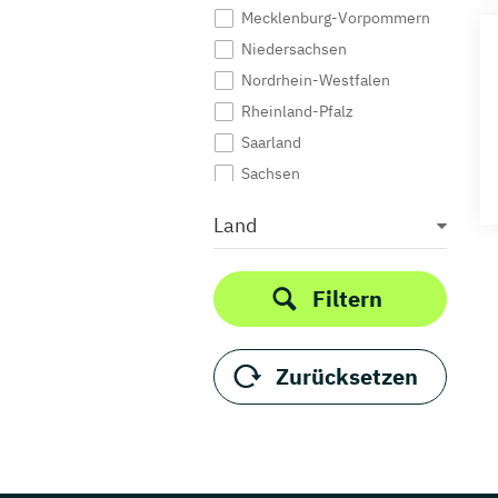
Medienrecht
Mecklenburg-Vorpommern
Medientechnik
Niedersachsen
Medienwissenschaft
Nordrhein-Westfalen
Modejournalismus
Rheinland-Pfalz
Musik
Saarland
Musikmanagement
Sachsen
Musikproduktion
Sachsen-Anhalt
Land
Musiktherapie
Schleswig-Holstein
Musikwissenschaft
Thüringen
Produktdesign
Filtern
Public Relations /
Öffentlichkeitsarbeit
Publizistik
Zurücksetzen
Regie
Sportjournalismus
UX Design
Visuelle Kommunikation