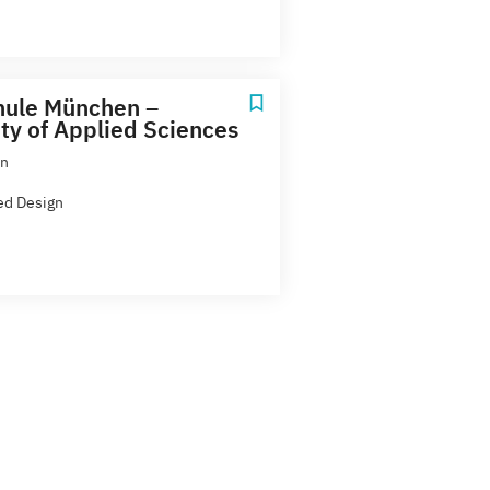
hule München –
ity of Applied Sciences
n
ed Design