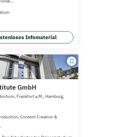
ional...
udium
stenloses Infomaterial
titute GmbH
 Bochum, Frankfurt a.M., Hamburg,
roduction, Content Creation &
.