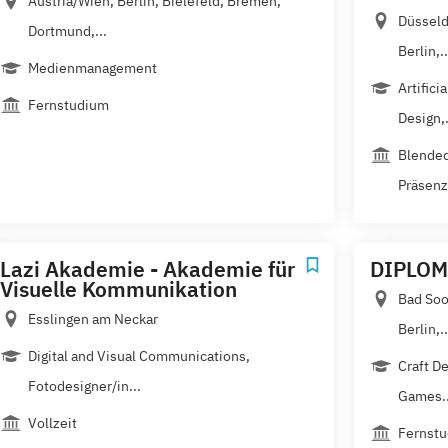
Austria/Wien, Berlin, Bielefeld, Bremen,
Düsseld
Dortmund,...
Berlin,..
Medienmanagement
Artifici
Fernstudium
Design,.
Blended
Präsenz
Lazi Akademie - Akademie für
DIPLOM
Visuelle Kommunikation
Bad Soo
Esslingen am Neckar
Berlin,..
Digital and Visual Communications,
Craft De
Fotodesigner/in...
Games..
Vollzeit
Fernstu