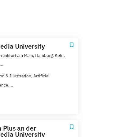
dia University
 Frankfurt am Main, Hamburg, Köln,
..
n & Illustration, Artificial
ence,...
 Plus an der
dia University