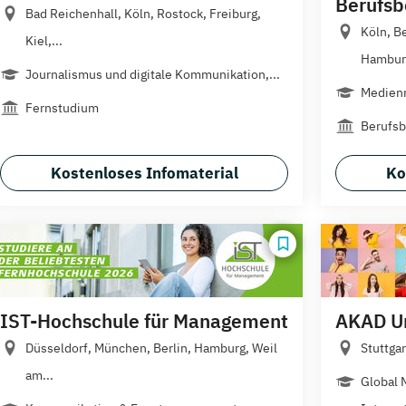
Berufsb
Bad Reichenhall, Köln, Rostock, Freiburg,
Köln, Be
Kiel,...
Hamburg
Journalismus und digitale Kommunikation,...
Medienm
Fernstudium
Berufsb
Kostenloses Infomaterial
Ko
IST-Hochschule für Management
AKAD Un
Düsseldorf, München, Berlin, Hamburg, Weil
Stuttgar
am...
Global