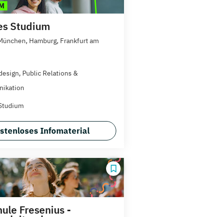
es Studium
 München, Hamburg, Frankfurt am
esign, Public Relations &
ikation
Studium
stenloses Infomaterial
ule Fresenius -