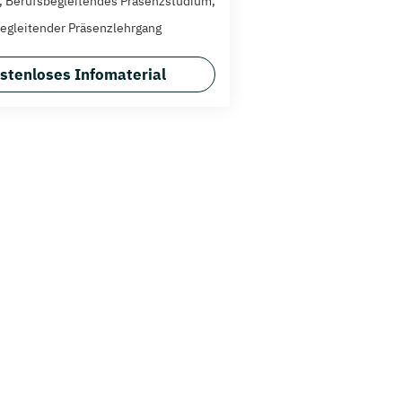
t, Berufsbegleitendes Präsenzstudium,
egleitender Präsenzlehrgang
stenloses Infomaterial