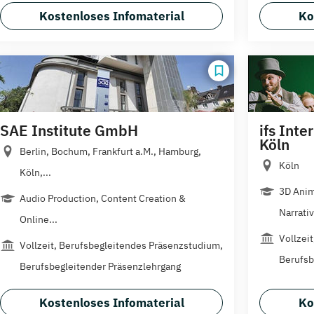
Kostenloses Infomaterial
Ko
SAE Institute GmbH
ifs Inte
Köln
Berlin, Bochum, Frankfurt a.M., Hamburg,
Köln
Köln,...
3D Anim
Audio Production, Content Creation &
Narrativ
Online...
Vollzei
Vollzeit, Berufsbegleitendes Präsenzstudium,
Berufsb
Berufsbegleitender Präsenzlehrgang
Kostenloses Infomaterial
Ko