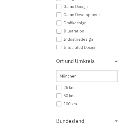
Game Design
Game Development
Grafikdesign
Illustration
Industriedesign
Integrated Design
Interaktive Medien
Ort und Umkreis
Journalismus
Kommunikationsdesign
Kommunikationsmanagement
25 km
Kommunikationswissenschaft
50 km
Kreatives Schreiben
100 km
Kunst
Kunst (Lehramt)
Bundesland
Kunstgeschichte
Mediendesign