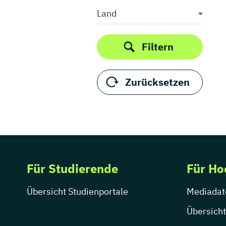
Medieninformatik
Land
Medienkommunikation
Medienwirtschaft
Filtern
Medienmanagement
Medienpädagogik
Zurücksetzen
Medienproduktion
Medienpsychologie
Medienrecht
Medientechnik
Medienwissenschaft
Modejournalismus
Für Studierende
Für Ho
Musik
Musikmanagement
Übersicht Studienportale
Mediadat
Musikproduktion
Musiktherapie
Übersicht
Musikwissenschaft