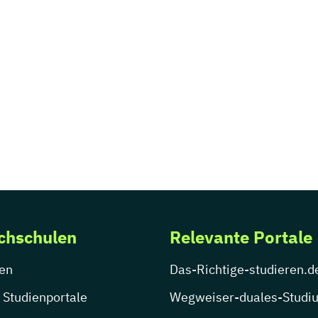
chschulen
Relevante Portale
en
Das-Richtige-studieren.d
 Studienportale
Wegweiser-duales-Studi