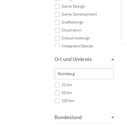
Game Design
Game Development
Grafikdesign
Illustration
Industriedesign
Integrated Design
Interaktive Medien
Ort und Umkreis
Journalismus
Kommunikationsdesign
Kommunikationsmanagement
25 km
Kommunikationswissenschaft
50 km
Kreatives Schreiben
100 km
Kunst
Kunst (Lehramt)
Bundesland
Kunstgeschichte
Mediendesign