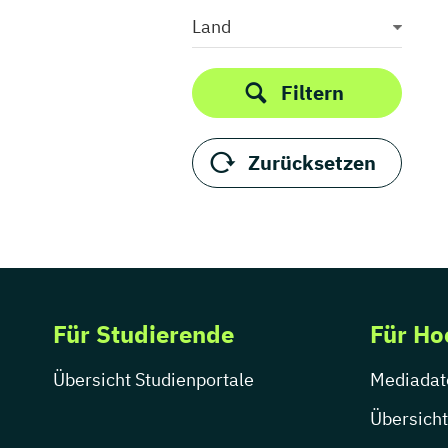
Medieninformatik
Land
Medienkommunikation
Medienwirtschaft
Filtern
Medienmanagement
Medienpädagogik
Zurücksetzen
Medienproduktion
Medienpsychologie
Medienrecht
Medientechnik
Medienwissenschaft
Modejournalismus
Für Studierende
Für Ho
Musik
Musikmanagement
Übersicht Studienportale
Mediadat
Musikproduktion
Musiktherapie
Übersicht
Musikwissenschaft