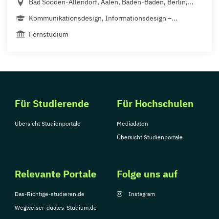
Bad Sooden-Allendorf, Aalen, Baden-Baden, Berlin,...
Kommunikationsdesign, Informationsdesign –...
Fernstudium
Für Studierende
Für Hochschulen
Übersicht Studienportale
Mediadaten
Übersicht Studienportale
Relevante Portale
Folge uns auf
Das-Richtige-studieren.de
Instagram
Wegweiser-duales-Studium.de