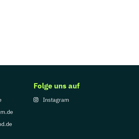
Folge uns auf
e
Instagram
um.de
nd.de