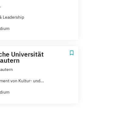
.
& Leadership
udium
che Universität
lautern
lautern
ent von Kultur- und...
udium