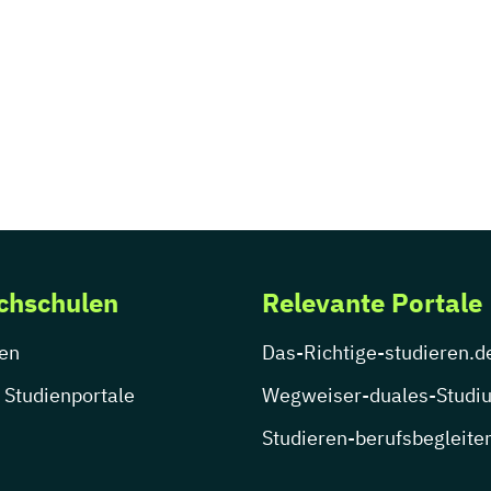
chschulen
Relevante Portale
en
Das-Richtige-studieren.d
 Studienportale
Wegweiser-duales-Studi
Studieren-berufsbegleite