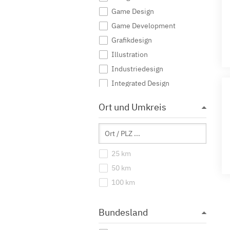
Game Design
Game Development
Grafikdesign
Illustration
Industriedesign
Integrated Design
Interaktive Medien
Ort und Umkreis
Journalismus
Kommunikationsdesign
Kommunikationsmanagement
25 km
Kommunikationswissenschaft
50 km
Kreatives Schreiben
100 km
Kunst
Kunst (Lehramt)
Bundesland
Kunstgeschichte
Mediendesign