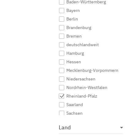
Baden-Württemberg
Medieninformatik
Bayern
Medienkommunikation
Berlin
Medienwirtschaft
Brandenburg
Medienmanagement
Bremen
Medienpädagogik
deutschlandweit
Medienproduktion
Hamburg
Medienpsychologie
Hessen
Medienrecht
Mecklenburg-Vorpommern
Medientechnik
Niedersachsen
Medienwissenschaft
Nordrhein-Westfalen
Modejournalismus
Rheinland-Pfalz
Musik
Saarland
Musikmanagement
Sachsen
Musikproduktion
Sachsen-Anhalt
Land
Musiktherapie
Schleswig-Holstein
Musikwissenschaft