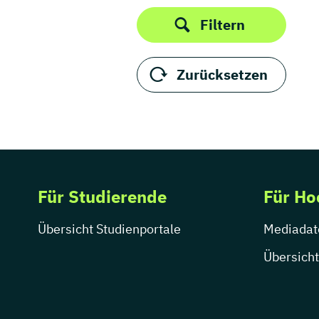
Thüringen
Produktdesign
Filtern
Public Relations /
Öffentlichkeitsarbeit
Publizistik
Zurücksetzen
Regie
Sportjournalismus
UX Design
Visuelle Kommunikation
Wirtschaftskommunikation
Für Studierende
Für Ho
Übersicht Studienportale
Mediadat
Übersicht