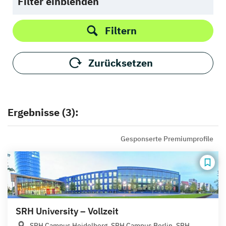
Filter einblenden
Filtern
Zurücksetzen
Ergebnisse (3):
Gesponserte Premiumprofile
SRH University – Vollzeit
SRH Campus Heidelberg, SRH Campus Berlin, SRH...