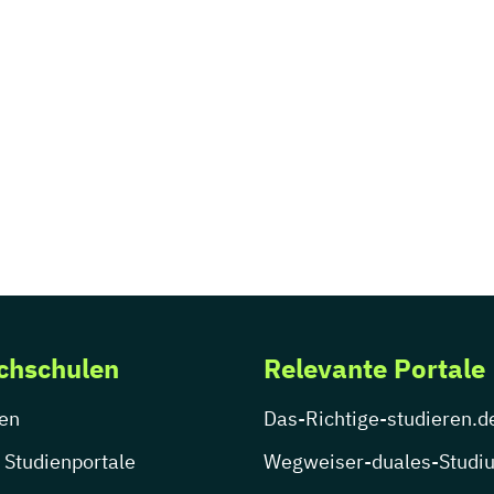
chschulen
Relevante Portale
en
Das-Richtige-studieren.d
 Studienportale
Wegweiser-duales-Studi