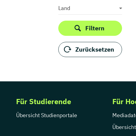
Medieninformatik
Land
Medienkommunikation
Medienwirtschaft
Filtern
Medienmanagement
Medienpädagogik
Zurücksetzen
Medienproduktion
Medienpsychologie
Medienrecht
Medientechnik
Medienwissenschaft
Modejournalismus
Für Studierende
Für Ho
Musik
Musikmanagement
Übersicht Studienportale
Mediadat
Musikproduktion
Musiktherapie
Übersicht
Musikwissenschaft