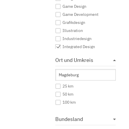
Game Design
Game Development
Grafikdesign
Illustration
Industriedesign
Integrated Design
Interaktive Medien
Ort und Umkreis
Journalismus
Kommunikationsdesign
Kommunikationsmanagement
25 km
Kommunikationswissenschaft
50 km
Kreatives Schreiben
100 km
Kunst
Kunst (Lehramt)
Bundesland
Kunstgeschichte
Mediendesign