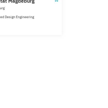
ität Magdeburg
urg
ted Design Engineering