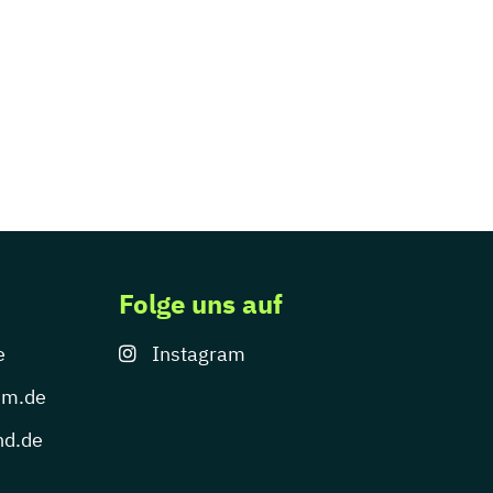
Folge uns auf
e
Instagram
um.de
nd.de