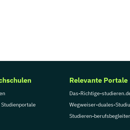
chschulen
Relevante Portale
en
Das-Richtige-studieren.d
 Studienportale
Wegweiser-duales-Studi
Studieren-berufsbegleite