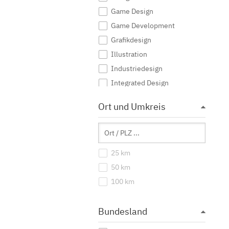
Game Design
Game Development
Grafikdesign
Illustration
Industriedesign
Integrated Design
Interaktive Medien
Ort und Umkreis
Journalismus
Kommunikationsdesign
Kommunikationsmanagement
25 km
Kommunikationswissenschaft
50 km
Kreatives Schreiben
100 km
Kunst
Kunst (Lehramt)
Bundesland
Kunstgeschichte
Mediendesign