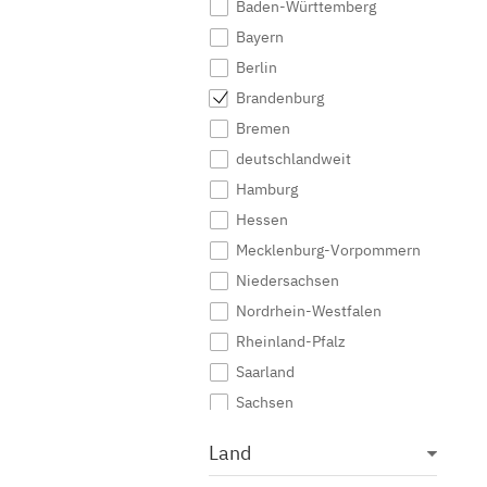
Baden-Württemberg
Medieninformatik
Bayern
Medienkommunikation
Berlin
Medienwirtschaft
Brandenburg
Medienmanagement
Bremen
Medienpädagogik
deutschlandweit
Medienproduktion
Hamburg
Medienpsychologie
Hessen
Medienrecht
Mecklenburg-Vorpommern
Medientechnik
Niedersachsen
Medienwissenschaft
Nordrhein-Westfalen
Modejournalismus
Rheinland-Pfalz
Musik
Saarland
Musikmanagement
Sachsen
Musikproduktion
Sachsen-Anhalt
Land
Musiktherapie
Schleswig-Holstein
Musikwissenschaft