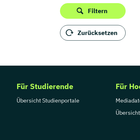
Thüringen
Produktdesign
Filtern
Public Relations /
Öffentlichkeitsarbeit
Publizistik
Zurücksetzen
Regie
Sportjournalismus
UX Design
Visuelle Kommunikation
Wirtschaftskommunikation
Für Studierende
Für Ho
Übersicht Studienportale
Mediadat
Übersicht