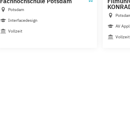
Fachhochschule Potsdam
Filmuni
KONRA
Potsdam
Potsda
Interfacedesign
AV Appl
Vollzeit
Vollzeit