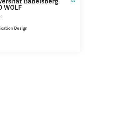
versität Babelsberg
D WOLF
m
ication Design