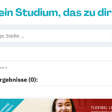
ein Studium, das zu di
ern
rgebnisse (0):
KADEMIE
DES MONATS