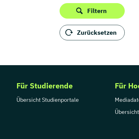
Thüringen
Produktdesign
Filtern
Public Relations /
Öffentlichkeitsarbeit
Publizistik
Zurücksetzen
Regie
Sportjournalismus
UX Design
Visuelle Kommunikation
Wirtschaftskommunikation
Für Studierende
Für Ho
Übersicht Studienportale
Mediadat
Übersicht