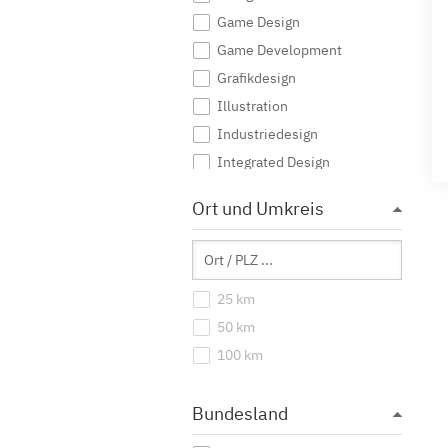
Game Design
Game Development
Grafikdesign
Illustration
Industriedesign
Integrated Design
Interaktive Medien
Ort und Umkreis
Journalismus
Kommunikationsdesign
Kommunikationsmanagement
25 km
Kommunikationswissenschaft
50 km
Kreatives Schreiben
100 km
Kunst
Kunst (Lehramt)
Bundesland
Kunstgeschichte
Mediendesign