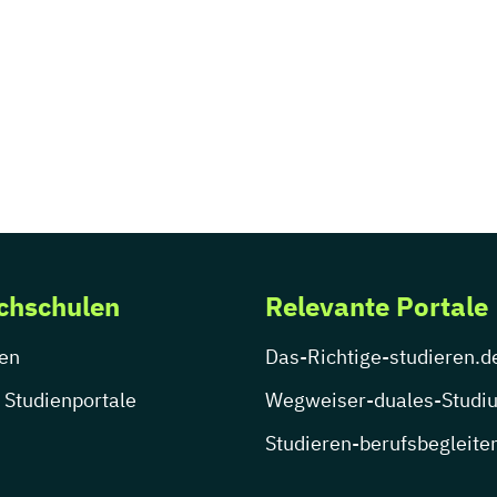
chschulen
Relevante Portale
en
Das-Richtige-studieren.d
 Studienportale
Wegweiser-duales-Studi
Studieren-berufsbegleite