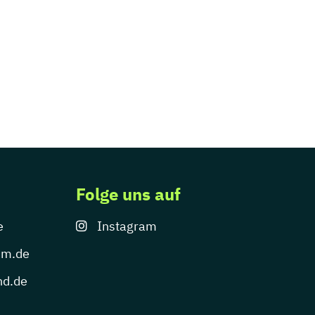
Folge uns auf
e
Instagram
um.de
nd.de