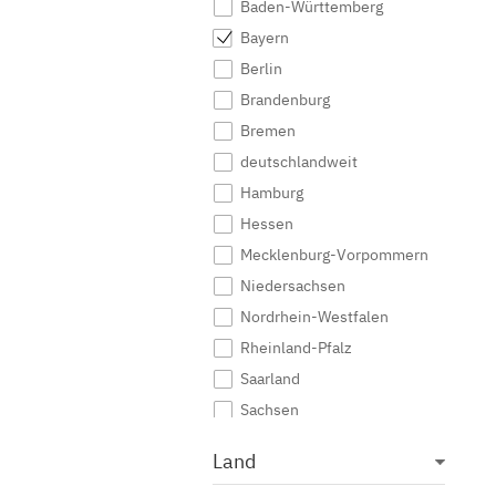
Baden-Württemberg
Medieninformatik
Bayern
Medienkommunikation
Berlin
Medienwirtschaft
Brandenburg
Medienmanagement
Bremen
Medienpädagogik
deutschlandweit
Medienproduktion
Hamburg
Medienpsychologie
Hessen
Medienrecht
Mecklenburg-Vorpommern
Medientechnik
Niedersachsen
Medienwissenschaft
Nordrhein-Westfalen
Modejournalismus
Rheinland-Pfalz
Musik
Saarland
Musikmanagement
Sachsen
Musikproduktion
Sachsen-Anhalt
Land
Musiktherapie
Schleswig-Holstein
Musikwissenschaft