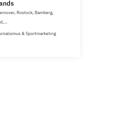
tands
annover, Rostock, Bamberg,
d,...
urnalismus & Sportmarketing