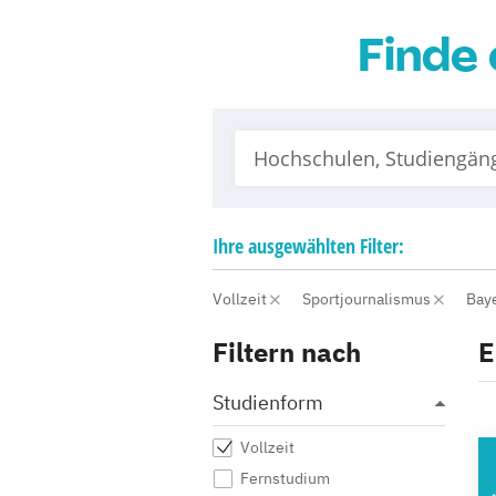
Finde 
Ihre
ausgewählten
Filter:
Vollzeit
Sportjournalismus
Bay
Filtern nach
E
Studienform
Vollzeit
A
Fernstudium