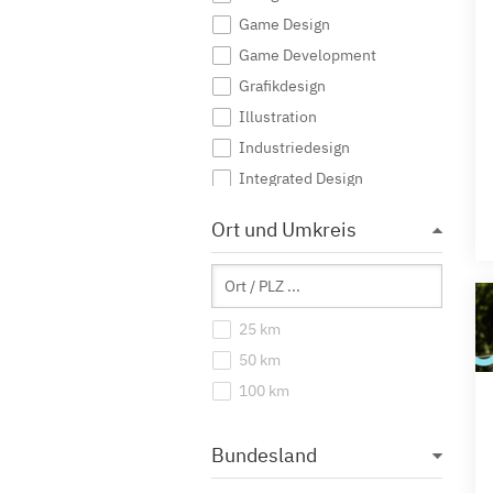
Game Design
Game Development
Grafikdesign
Illustration
Industriedesign
Integrated Design
Interaktive Medien
Ort und Umkreis
Journalismus
Kommunikationsdesign
Kommunikationsmanagement
25 km
Kommunikationswissenschaft
50 km
Kreatives Schreiben
100 km
Kunst
Kunst (Lehramt)
Bundesland
Kunstgeschichte
Mediendesign