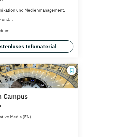
ikation und Medienmanagement,
 und...
udium
stenloses Infomaterial
m Campus
m
ative Media (EN)