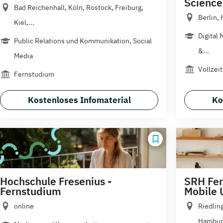
Science
Bad Reichenhall, Köln, Rostock, Freiburg,
Berlin,
Kiel,...
Digital 
Public Relations und Kommunikation, Social
&...
Media
Vollzei
Fernstudium
Kostenloses Infomaterial
Ko
Hochschule Fresenius -
SRH Fer
Fernstudium
Mobile 
online
Riedlin
Hamburg