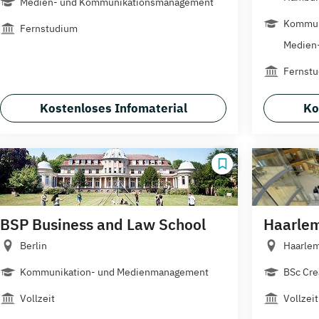
Medien- und Kommunikationsmanagement
Kommun
Fernstudium
Medien-
Fernst
Kostenloses Infomaterial
Ko
BSP Business and Law School
Haarle
Berlin
Haarle
Kommunikation- und Medienmanagement
BSc Cre
Vollzeit
Vollzeit