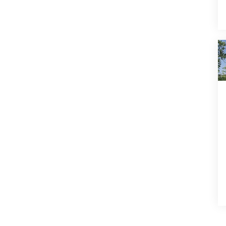
Produktdesign
Public Relations /
Öffentlichkeitsarbeit
Publizistik
Regie
Sportjournalismus
UX Design
Visuelle Kommunikation
Wirtschaftskommunikation