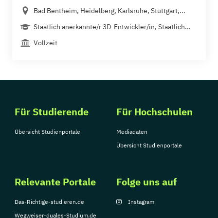
Bad Bentheim, Heidelberg, Karlsruhe, Stuttgart,...
Staatlich anerkannte/r 3D-Entwickler/in, Staatlich...
Vollzeit
Für Studierende
Für Hochschulen
Übersicht Studienportale
Mediadaten
Übersicht Studienportale
Relevante Portale
Folge uns auf
Das-Richtige-studieren.de
Instagram
Wegweiser-duales-Studium.de