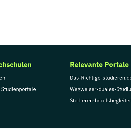
chschulen
Relevante Portale
en
Das-Richtige-studieren.d
 Studienportale
Wegweiser-duales-Studi
Studieren-berufsbegleite