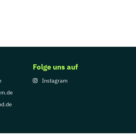
Folge uns auf
e
Instagram
um.de
nd.de