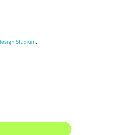
design Studium
.