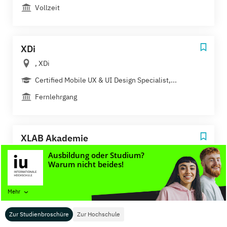
Vollzeit
XDi
, XDi
Certified Mobile UX & UI Design Specialist,...
Fernlehrgang
XLAB Akademie
Fotografie
Fernlehrgang
Mehr
ZUSAK - Konrad Zuse Akademie
Zur Studienbroschüre
Zur Hochschule
Hoyerswerda