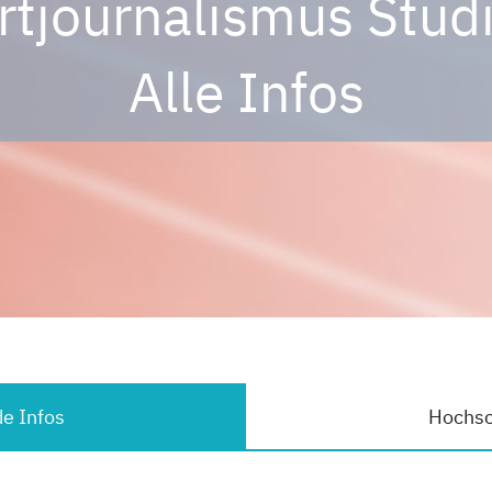
rtjournalismus Stud
Alle Infos
e Infos
Hochsc