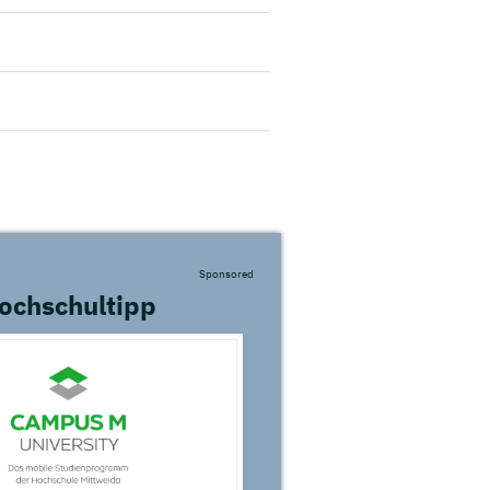
Sponsored
ochschultipp