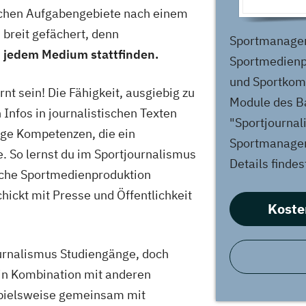
lichen Aufgabengebiete nach einem
breit gefächert, denn
Sportmanage
n jedem Medium stattfinden.
Sportmedienp
und Sportkomm
nt sein! Die Fähigkeit, ausgiebig zu
Module des B
 Infos in journalistischen Texten
"Sportjourna
ge Kompetenzen, die ein
Sportmanagem
e. So lernst du im Sportjournalismus
Details findes
iche Sportmedienproduktion
hickt mit Presse und Öffentlichkeit
Koste
ournalismus Studiengänge, doch
n Kombination mit anderen
spielsweise gemeinsam mit