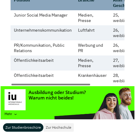
Position
Branche
Alter &
Geschlecht
Junior Social Media Manager
Medien,
25,
Presse
weiblich
Unternehmenskommunikation
Luftfahrt
26,
weiblich
PR/Kommunikation, Public
Werbung und
26,
Relations
PR
weiblich
Öffentlichkeitsarbeit
Medien,
27,
Presse
weiblich
Öffentlichkeitsarbeit
Krankenhäuser
28,
weiblich
Quelle: gehalt.de
Wie du sehen kannst, sind die Gehaltsaussichten
Mehr
gar nicht so schlecht. Du kannst als Berufseinsteiger
mit einem ungefähren Gehalt von 2.000 - 2.500
Zur Studienbroschüre
Zur Hochschule