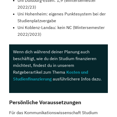
Uni Duisburg-Essen: 1,9 (Wintersemester
2022/23)
Uni Hohenheim: eigenes Punktesystem bei der
Studienplatzvergabe
Uni Koblenz-Landau: kein NC (Wintersemester
2022/2023)
Wenn dich während deiner Planung auch
beschäftigt, wie du dein Studium finanzieren
möchtest, findest du in unserem
Ratgeberartikel zum Thema
Kosten und
Studienfinanzierung
ausführlichere Infos dazu.
Persönliche Voraussetzungen
Für das Kommunikationswissenschaft Studium