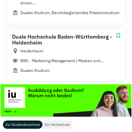
driven...
Duales Studium, Berufsbegleitendes Präsenzstudium
Duale Hochschule Baden-Württemberg -
Heidenheim
Heidenheim
BWL - Marketing Management / Medien und...
Duales Studium
Duale Hochschule Baden-Württemberg -
Mannheim
Mannheim
Mehr
Digitale Medien - Mediapublishing und Gestaltung,...
Zur Studienbroschüre
Zur Hochschule
Duales Studium