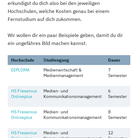
erkundigst du dich also bei den jeweiligen
Hochschulen, welche Kosten genau bei einem
Fernstudium auf dich zukommen.
Wir wollen dir ein paar Beispiele geben, damit du dir
ein ungefähres Bild machen kannst.
Hochschule
Studiengang
Dauer
DIPLOMA
Medienwirtschaft &
7
2
Medienmanagement
Semester
M
E
HS Fresenius
Medien- und
6
2
Onlineplus
Kommunikationsmanagement
Semester
M
E
HS Fresenius
Medien- und
8
2
Onlineplus
Kommunikationsmanagement
Semester
M
E
HS Fresenius
Medien- und
12
1