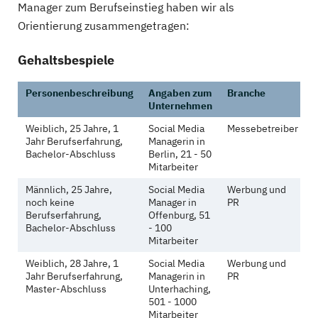
Manager zum Berufseinstieg haben wir als
Orientierung zusammengetragen:
Gehaltsbespiele
Personenbeschreibung
Angaben zum
Branche
G
Unternehmen
Weiblich, 25 Jahre, 1
Social Media
Messebetreiber
2
Jahr Berufserfahrung,
Managerin in
Bachelor-Abschluss
Berlin, 21 - 50
Mitarbeiter
Männlich, 25 Jahre,
Social Media
Werbung und
2
noch keine
Manager in
PR
Berufserfahrung,
Offenburg, 51
Bachelor-Abschluss
- 100
Mitarbeiter
Weiblich, 28 Jahre, 1
Social Media
Werbung und
3
Jahr Berufserfahrung,
Managerin in
PR
Master-Abschluss
Unterhaching,
501 - 1000
Mitarbeiter