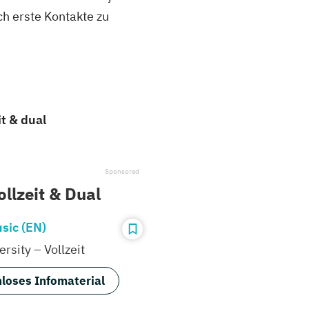
ch erste Kontakte zu
t & dual
llzeit & Dual
sic (EN)
rsity – Vollzeit
loses Infomaterial