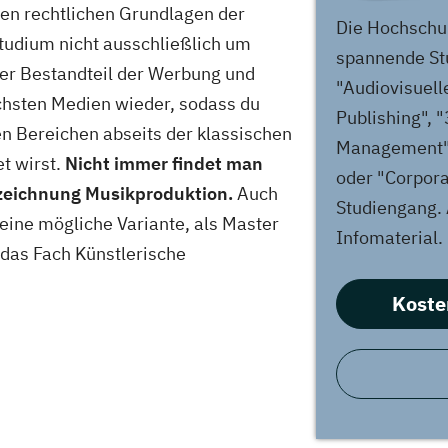
den rechtlichen Grundlagen der
Die Hochschul
Studium nicht ausschließlich um
spannende St
ter Bestandteil der Werbung und
"Audiovisuell
ichsten Medien wieder, sodass du
Publishing",
n Bereichen abseits der klassischen
Management" 
t wirst.
Nicht immer findet man
oder "Corpor
zeichnung Musikproduktion.
Auch
Studiengang. A
eine mögliche Variante, als Master
Infomaterial.
das Fach Künstlerische
Koste