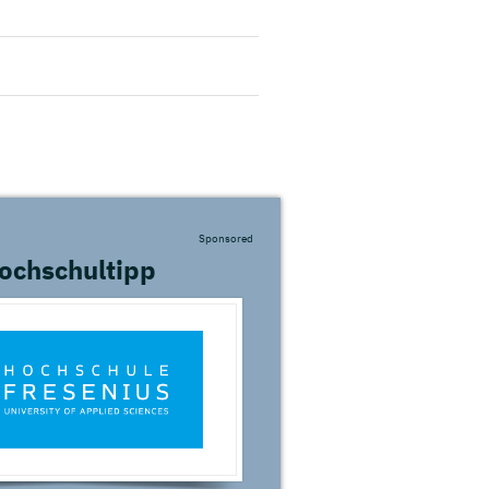
Sponsored
ochschultipp