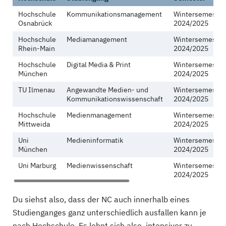
Hochschule
Kommunikationsmanagement
Wintersemester
Osnabrück
2024/2025
Hochschule
Mediamanagement
Wintersemester
Rhein-Main
2024/2025
Hochschule
Digital Media & Print
Wintersemester
München
2024/2025
TU Ilmenau
Angewandte Medien- und
Wintersemester
Kommunikationswissenschaft
2024/2025
Hochschule
Medienmanagement
Wintersemester
Mittweida
2024/2025
Uni
Medieninformatik
Wintersemester
München
2024/2025
Uni Marburg
Medienwissenschaft
Wintersemester
2024/2025
Du siehst also, dass der NC auch innerhalb eines
Studienganges ganz unterschiedlich ausfallen kann je
nach Hochschule. Es lohnt sich also, intensiver zu