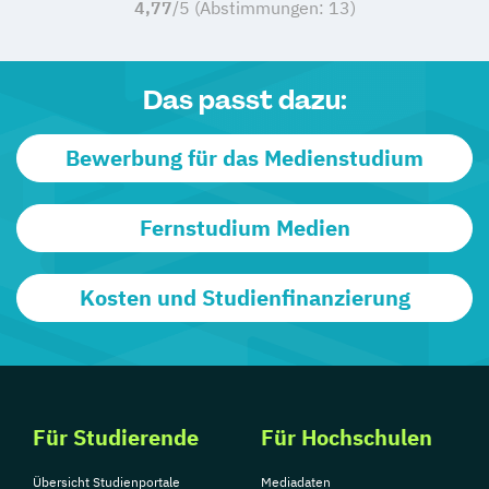
4,77
/5 (Abstimmungen:
13
)
Das passt dazu:
Bewerbung für das Medienstudium
Fernstudium Medien
Kosten und Studienfinanzierung
Für Studierende
Für Hochschulen
Übersicht Studienportale
Mediadaten