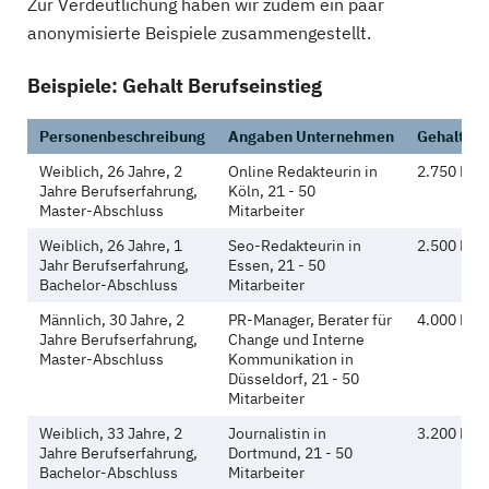
Zur Verdeutlichung haben wir zudem ein paar
anonymisierte Beispiele zusammengestellt.
Beispiele: Gehalt Berufseinstieg
Personenbeschreibung
Angaben Unternehmen
Gehalt (br
Weiblich, 26 Jahre, 2
Online Redakteurin in
2.750 Eur
Jahre Berufserfahrung,
Köln, 21 - 50
Master-Abschluss
Mitarbeiter
Weiblich, 26 Jahre, 1
Seo-Redakteurin in
2.500 Eur
Jahr Berufserfahrung,
Essen, 21 - 50
Bachelor-Abschluss
Mitarbeiter
Männlich, 30 Jahre, 2
PR-Manager, Berater für
4.000 Eur
Jahre Berufserfahrung,
Change und Interne
Master-Abschluss
Kommunikation in
Düsseldorf, 21 - 50
Mitarbeiter
Weiblich, 33 Jahre, 2
Journalistin in
3.200 Eur
Jahre Berufserfahrung,
Dortmund, 21 - 50
Bachelor-Abschluss
Mitarbeiter