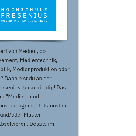
iert von Medien, ob
ement, Medientechnik,
atik, Medienproduktion oder
 Dann bist du an der
esenius genau richtig! Das
um "Medien- und
onsmanagement" kannst du
 und/oder Master-
bsolvieren. Details im