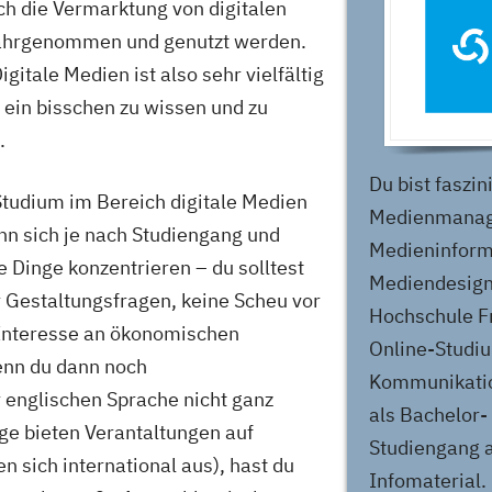
h die Vermarktung von digitalen
wahrgenommen und genutzt werden.
gitale Medien ist also sehr vielfältig
m ein bisschen zu wissen und zu
.
Du bist faszin
tudium im Bereich digitale Medien
Medienmanag
ann sich je nach Studiengang und
Medieninform
 Dinge konzentrieren – du solltest
Mediendesign?
ür Gestaltungsfragen, keine Scheu vor
Hochschule Fr
Interesse an ökonomischen
Online-Studi
enn du dann noch
Kommunikati
 englischen Sprache nicht ganz
als Bachelor-
ge bieten Verantaltungen auf
Studiengang a
n sich international aus), hast du
Infomaterial.