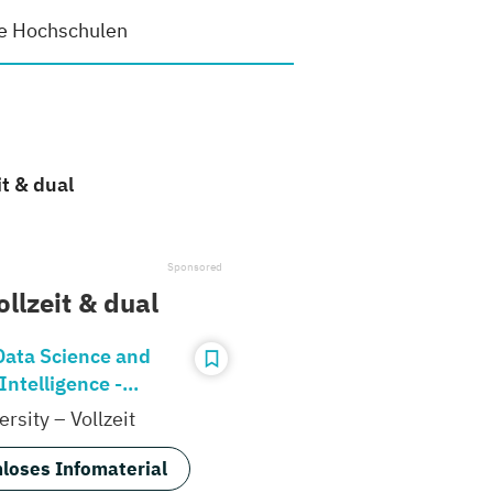
e Hochschulen
t & dual
llzeit & dual
Data Science and
 Intelligence -...
rsity – Vollzeit
loses Infomaterial