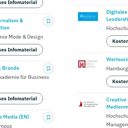
es Infomaterial
Digitale
Leadersh
rnalism &
tion
Hochschul
ie Mode & Design
Kosten
es Infomaterial
Werteori
& Brands
Hamburg 
ademie für Business
Kosten
es Infomaterial
Creative
Medienm
Hochschu
e Media (EN)
Managem
ampus