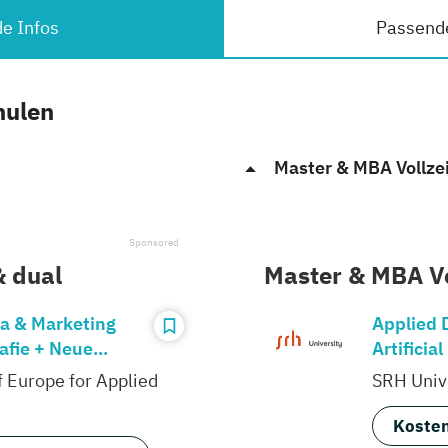
e Infos
Passend
hulen
Master & MBA Vollzei
& dual
Master & MBA Vo
ia & Marketing
Applied 
afie + Neue...
Artificial
f Europe for Applied
SRH Unive
Kosten