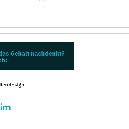
 das Gehalt nachdenkt?
ch:
diendesign
eim