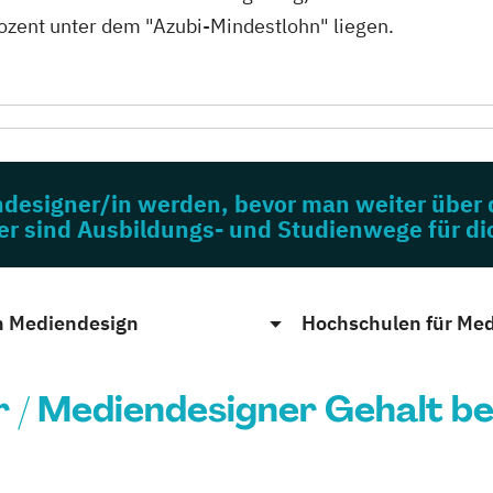
rozent unter dem "Azubi-Mindestlohn" liegen.
ndesigner/in werden, bevor man weiter über
er sind Ausbildungs- und Studienwege für di
n Mediendesign
Hochschulen für Me
 / Mediendesigner Gehalt b