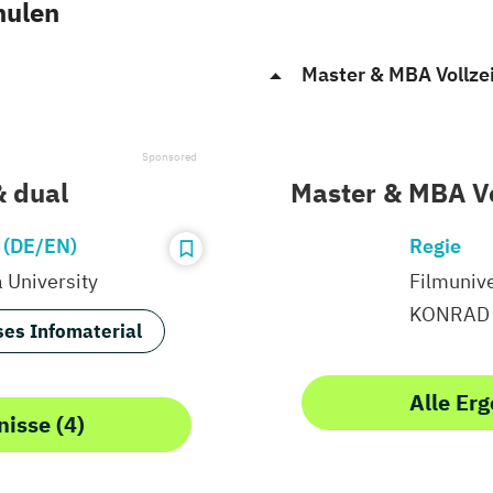
hulen
Master & MBA Vollzei
& dual
Master & MBA Vo
 (DE/EN)
Regie
University
Filmunive
KONRAD
es Infomaterial
Alle Erg
nisse (4)