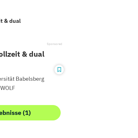
t & dual
llzeit & dual
rsität Babelsberg
 WOLF
ebnisse (1)