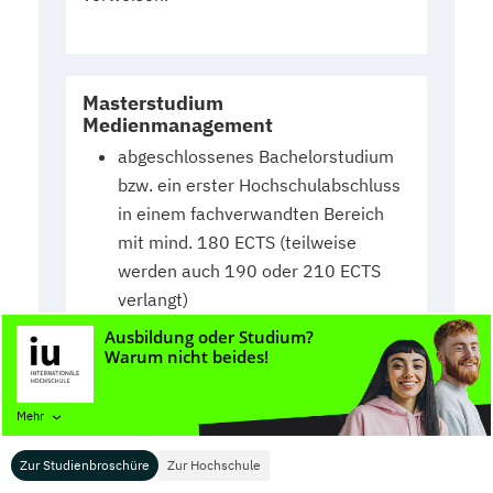
Masterstudium
Medienmanagement
abgeschlossenes Bachelorstudium
bzw. ein erster Hochschulabschluss
in einem fachverwandten Bereich
mit mind. 180 ECTS (teilweise
werden auch 190 oder 210 ECTS
verlangt)
wenn die geforderte Mindest-ECTS-
Zahl nicht erreicht wurde, kann ein
Pre-Semester eingelegt werden, um
die fehlenden Credit Points
Mehr
auszugleichen
Zur Studienbroschüre
Zur Hochschule
gute Englischkenntnisse (Nachweis