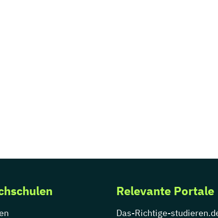
chschulen
Relevante Portale
en
Das-Richtige-studieren.d