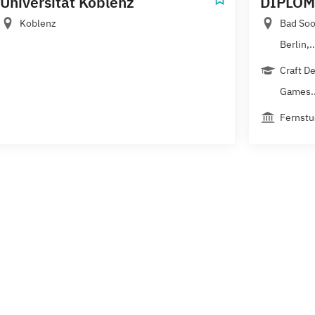
Universität Koblenz
DIPLOM
Koblenz
Bad Soo
Berlin,..
Craft De
Games..
Fernstu