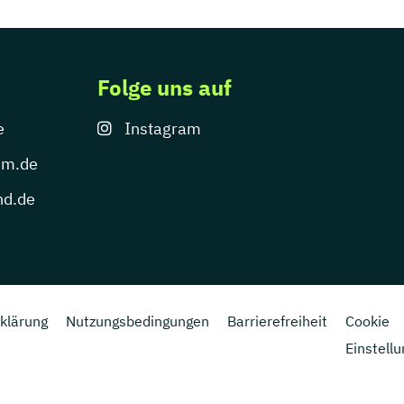
Folge uns auf
e
Instagram
um.de
nd.de
klärung
Nutzungsbedingungen
Barrierefreiheit
Cookie
Einstell