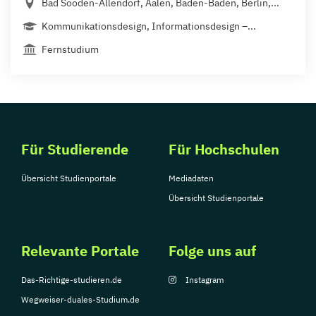
Bad Sooden-Allendorf, Aalen, Baden-Baden, Berlin,...
Kommunikationsdesign, Informationsdesign –...
Fernstudium
Für Studierende
Für Hochschulen
Übersicht Studienportale
Mediadaten
Übersicht Studienportale
Relevante Portale
Folge uns auf
Das-Richtige-studieren.de
Instagram
Wegweiser-duales-Studium.de