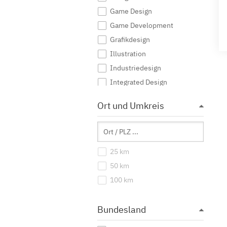
Game Design
Game Development
Grafikdesign
Illustration
Industriedesign
Integrated Design
Interaktive Medien
Ort und Umkreis
Journalismus
Kommunikationsdesign
Kommunikationsmanagement
25 km
Kommunikationswissenschaft
50 km
Kreatives Schreiben
100 km
Kunst
Kunst (Lehramt)
Bundesland
Kunstgeschichte
Mediendesign