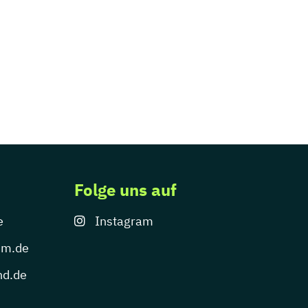
Folge uns auf
e
Instagram
um.de
nd.de