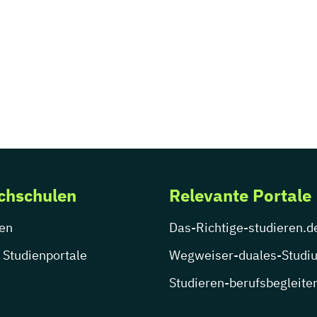
chschulen
Relevante Portale
en
Das-Richtige-studieren.d
 Studienportale
Wegweiser-duales-Studi
Studieren-berufsbegleite