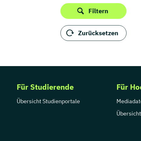
Thüringen
Produktdesign
Filtern
Public Relations /
Öffentlichkeitsarbeit
Publizistik
Zurücksetzen
Regie
Sportjournalismus
UX Design
Visuelle Kommunikation
Wirtschaftskommunikation
Für Studierende
Für Ho
Übersicht Studienportale
Mediadat
Übersicht