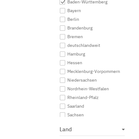
Baden-Württemberg
Medieninformatik
Bayern
Medienkommunikation
Berlin
Medienwirtschaft
Brandenburg
Medienmanagement
Bremen
Medienpädagogik
deutschlandweit
Medienproduktion
Hamburg
Medienpsychologie
Hessen
Medienrecht
Mecklenburg-Vorpommern
Medientechnik
Niedersachsen
Medienwissenschaft
Nordrhein-Westfalen
Modejournalismus
Rheinland-Pfalz
Musik
Saarland
Musikmanagement
Sachsen
Musikproduktion
Sachsen-Anhalt
Land
Musiktherapie
Schleswig-Holstein
Musikwissenschaft