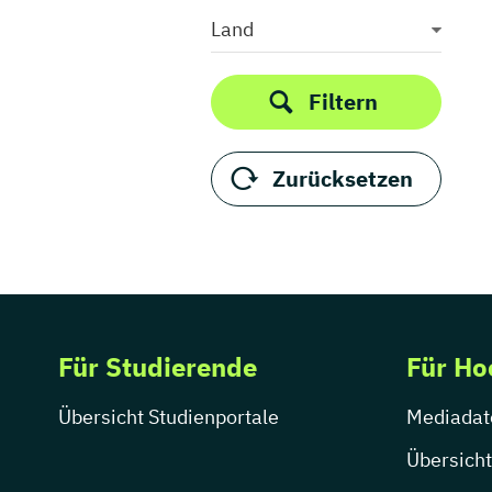
Medieninformatik
Land
Medienkommunikation
Medienwirtschaft
Filtern
Medienmanagement
Medienpädagogik
Zurücksetzen
Medienproduktion
Medienpsychologie
Medienrecht
Medientechnik
Medienwissenschaft
Modejournalismus
Für Studierende
Für Ho
Musik
Musikmanagement
Übersicht Studienportale
Mediadat
Musikproduktion
Musiktherapie
Übersicht
Musikwissenschaft