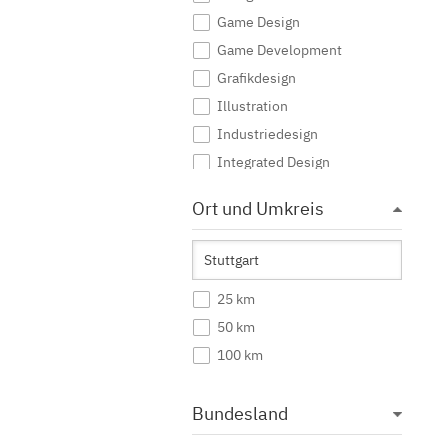
Game Design
Game Development
Grafikdesign
Illustration
Industriedesign
Integrated Design
Interaktive Medien
Ort und Umkreis
Journalismus
Kommunikationsdesign
Kommunikationsmanagement
25 km
Kommunikationswissenschaft
50 km
Kreatives Schreiben
100 km
Kunst
Kunst (Lehramt)
Bundesland
Kunstgeschichte
Mediendesign