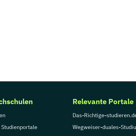
chschulen
Relevante Portale
en
Das-Richtige-studieren.d
 Studienportale
Wegweiser-duales-Studi