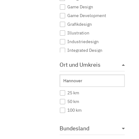
Game Design
Game Development
Grafikdesign
Illustration
Industriedesign
Integrated Design
Interaktive Medien
Ort und Umkreis
Journalismus
Kommunikationsdesign
Kommunikationsmanagement
25 km
Kommunikationswissenschaft
50 km
Kreatives Schreiben
100 km
Kunst
Kunst (Lehramt)
Bundesland
Kunstgeschichte
Mediendesign