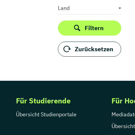
Medieninformatik
Land
Medienkommunikation
Medienwirtschaft
Filtern
Medienmanagement
Medienpädagogik
Zurücksetzen
Medienproduktion
Medienpsychologie
Medienrecht
Medientechnik
Medienwissenschaft
Modejournalismus
Für Studierende
Für Ho
Musik
Musikmanagement
Übersicht Studienportale
Mediadat
Musikproduktion
Musiktherapie
Übersicht
Musikwissenschaft