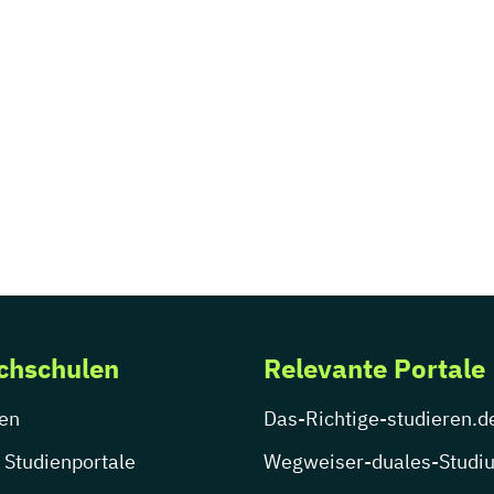
chschulen
Relevante Portale
en
Das-Richtige-studieren.d
 Studienportale
Wegweiser-duales-Studi