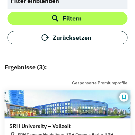
Filter einblenden
Filtern
Zurücksetzen
Ergebnisse (3):
Gesponserte Premiumprofile
SRH University – Vollzeit
SRH Campus Heidelberg, SRH Campus Berlin, SRH...