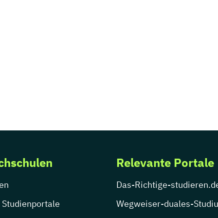
chschulen
Relevante Portale
en
Das-Richtige-studieren.d
 Studienportale
Wegweiser-duales-Studi