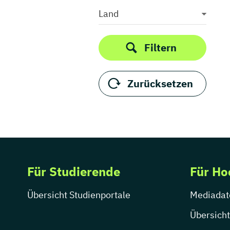
Medieninformatik
Land
Medienkommunikation
Medienwirtschaft
Filtern
Medienmanagement
Medienpädagogik
Zurücksetzen
Medienproduktion
Medienpsychologie
Medienrecht
Medientechnik
Medienwissenschaft
Modejournalismus
Für Studierende
Für Ho
Musik
Musikmanagement
Übersicht Studienportale
Mediadat
Musikproduktion
Musiktherapie
Übersicht
Musikwissenschaft