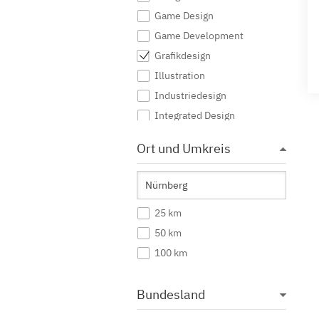
Game Design
Game Development
Grafikdesign
Illustration
Industriedesign
Integrated Design
Interaktive Medien
Ort und Umkreis
Journalismus
Kommunikationsdesign
Kommunikationsmanagement
25 km
Kommunikationswissenschaft
50 km
Kreatives Schreiben
100 km
Kunst
Kunst (Lehramt)
Bundesland
Kunstgeschichte
Mediendesign