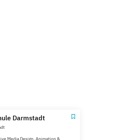
ule Darmstadt
adt
tive Media Design, Animation &