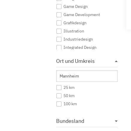
Game Design
Game Development
Grafikdesign
Illustration
Industriedesign
Integrated Design
Interaktive Medien
Ort und Umkreis
Journalismus
Kommunikationsdesign
Kommunikationsmanagement
25 km
Kommunikationswissenschaft
50 km
Kreatives Schreiben
100 km
Kunst
Kunst (Lehramt)
Bundesland
Kunstgeschichte
Mediendesign