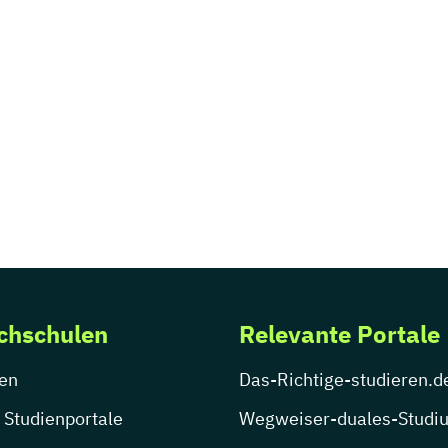
chschulen
Relevante Portale
en
Das-Richtige-studieren.d
 Studienportale
Wegweiser-duales-Studi