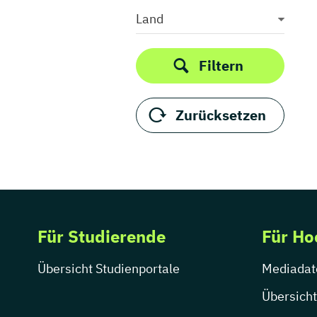
Medieninformatik
Land
Medienkommunikation
Medienwirtschaft
Filtern
Medienmanagement
Medienpädagogik
Zurücksetzen
Medienproduktion
Medienpsychologie
Medienrecht
Medientechnik
Medienwissenschaft
Modejournalismus
Für Studierende
Für Ho
Musik
Musikmanagement
Übersicht Studienportale
Mediadat
Musikproduktion
Musiktherapie
Übersicht
Musikwissenschaft