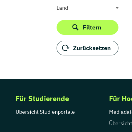
Medieninformatik
Land
Medienkommunikation
Medienwirtschaft
Filtern
Medienmanagement
Medienpädagogik
Zurücksetzen
Medienproduktion
Medienpsychologie
Medienrecht
Medientechnik
Medienwissenschaft
Modejournalismus
Für Studierende
Für Ho
Musik
Musikmanagement
Übersicht Studienportale
Mediadat
Musikproduktion
Musiktherapie
Übersicht
Musikwissenschaft