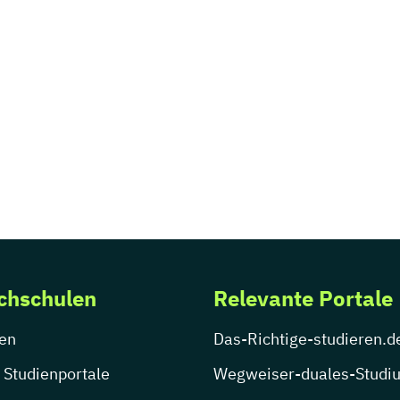
chschulen
Relevante Portale
en
Das-Richtige-studieren.d
 Studienportale
Wegweiser-duales-Studi