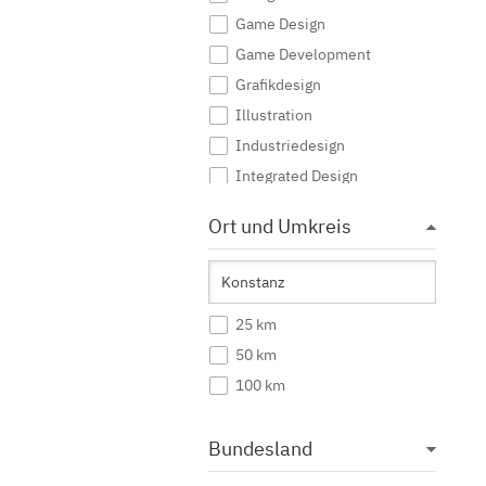
Game Design
Game Development
Grafikdesign
Illustration
Industriedesign
Integrated Design
Interaktive Medien
Ort und Umkreis
Journalismus
Kommunikationsdesign
Kommunikationsmanagement
25 km
Kommunikationswissenschaft
50 km
Kreatives Schreiben
100 km
Kunst
Kunst (Lehramt)
Bundesland
Kunstgeschichte
Mediendesign