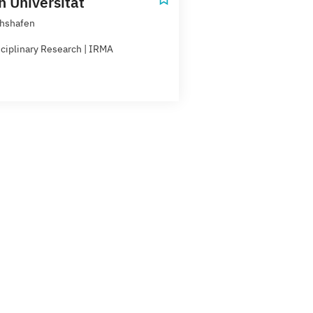
n Universität
chshafen
sciplinary Research | IRMA