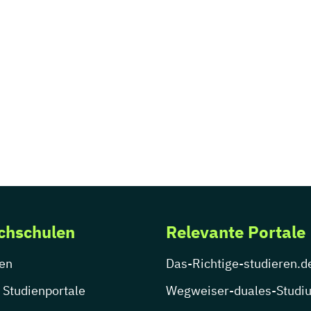
chschulen
Relevante Portale
en
Das-Richtige-studieren.d
 Studienportale
Wegweiser-duales-Studi