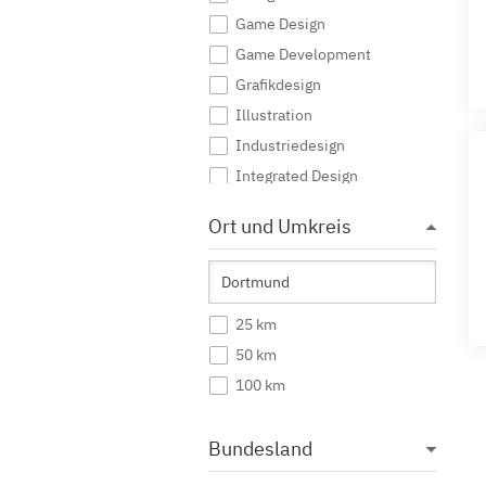
Game Design
Game Development
Grafikdesign
Illustration
Industriedesign
Integrated Design
Interaktive Medien
Ort und Umkreis
Journalismus
Kommunikationsdesign
Kommunikationsmanagement
25 km
Kommunikationswissenschaft
50 km
Kreatives Schreiben
100 km
Kunst
Kunst (Lehramt)
Bundesland
Kunstgeschichte
Mediendesign