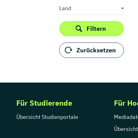
Medieninformatik
Land
Medienkommunikation
Medienwirtschaft
Filtern
Medienmanagement
Medienpädagogik
Zurücksetzen
Medienproduktion
Medienpsychologie
Medienrecht
Medientechnik
Medienwissenschaft
Modejournalismus
Für Studierende
Für Ho
Musik
Musikmanagement
Übersicht Studienportale
Mediadat
Musikproduktion
Musiktherapie
Übersicht
Musikwissenschaft