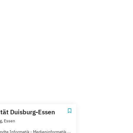
ität Duisburg-Essen
g, Essen
dte Informatik - Medieninformatik,...