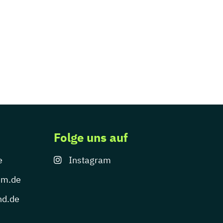
Folge uns auf
e
Instagram
um.de
nd.de