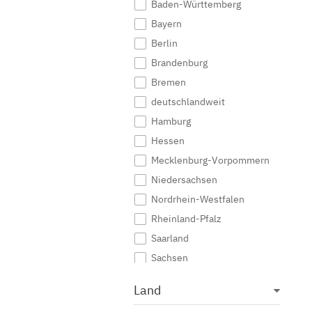
Baden-Württemberg
Medieninformatik
Bayern
Medienkommunikation
Berlin
Medienwirtschaft
Brandenburg
Medienmanagement
Bremen
Medienpädagogik
deutschlandweit
Medienproduktion
Hamburg
Medienpsychologie
Hessen
Medienrecht
Mecklenburg-Vorpommern
Medientechnik
Niedersachsen
Medienwissenschaft
Nordrhein-Westfalen
Modejournalismus
Rheinland-Pfalz
Musik
Saarland
Musikmanagement
Sachsen
Musikproduktion
Sachsen-Anhalt
Land
Musiktherapie
Schleswig-Holstein
Musikwissenschaft