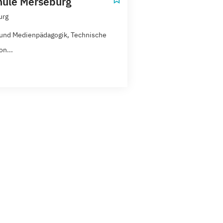
ule Merseburg
urg
 und Medienpädagogik, Technische
on...