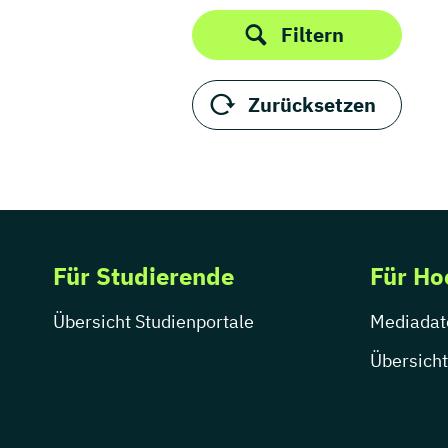
Thüringen
Produktdesign
Filtern
Public Relations /
Öffentlichkeitsarbeit
Publizistik
Zurücksetzen
Regie
Sportjournalismus
UX Design
Visuelle Kommunikation
Wirtschaftskommunikation
Für Studierende
Für Ho
Übersicht Studienportale
Mediadat
Übersicht