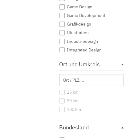
Game Design
Game Development
Grafikdesign
Illustration
Industriedesign
Integrated Design
Interaktive Medien
Ort und Umkreis
Journalismus
Kommunikationsdesign
Kommunikationsmanagement
25 km
Kommunikationswissenschaft
50 km
Kreatives Schreiben
100 km
Kunst
Kunst (Lehramt)
Bundesland
Kunstgeschichte
Mediendesign