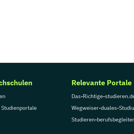
chschulen
Relevante Portale
en
Das-Richtige-studieren.d
 Studienportale
Wegweiser-duales-Studi
Studieren-berufsbegleite