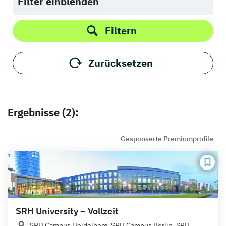
Filter einblenden
Filtern
Zurücksetzen
Ergebnisse (2):
Gesponserte Premiumprofile
SRH University – Vollzeit
SRH Campus Heidelberg, SRH Campus Berlin, SRH...