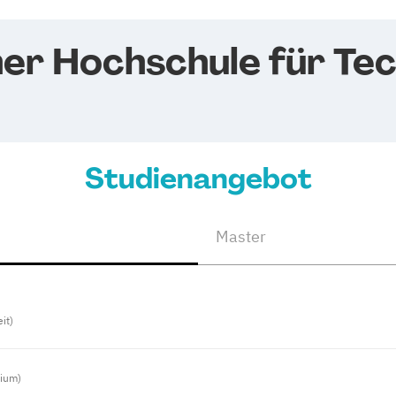
ner Hochschule für Tec
Studienangebot
Master
eit)
dium)