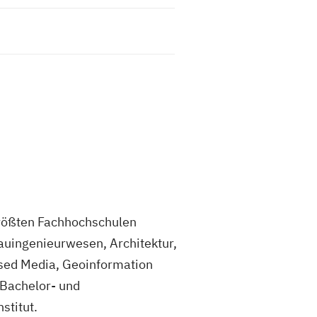
 größten Fachhochschulen
auingenieurwesen, Architektur,
ased Media, Geoinformation
Bachelor- und
stitut.