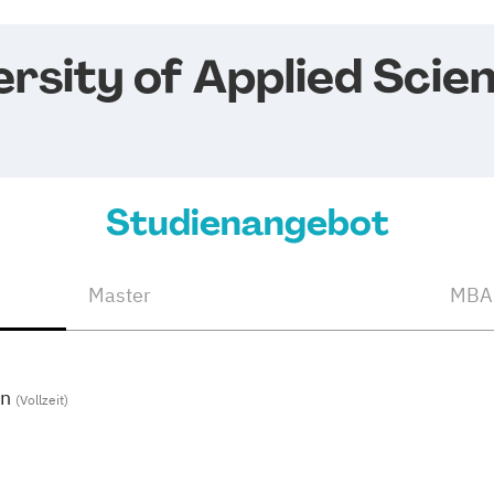
rsity of Applied Scie
Studienangebot
Master
MBA
gn
(Vollzeit)