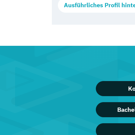
Ausführliches Profil hint
Ko
Bache