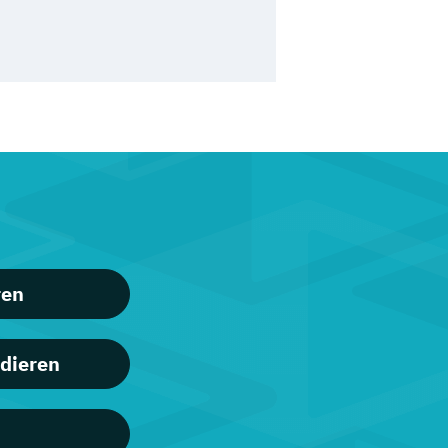
ren
dieren