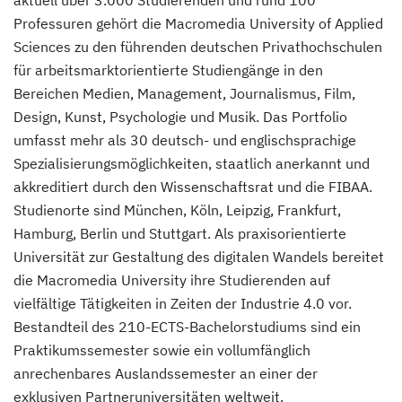
aktuell über 3.000 Studierenden und rund 100
Journalismus
(Vollzeit)
Professuren gehört die Macromedia University of Applied
Sciences zu den führenden deutschen Privathochschulen
für arbeitsmarktorientierte Studiengänge in den
Medien- und Kommuni­kations­management (DE/EN)
Bereichen Medien, Management, Journalismus, Film,
(Vollzeit)
Design, Kunst, Psychologie und Musik. Das Portfolio
umfasst mehr als 30 deutsch- und englischsprachige
Medien- und Kommunikationsdesign
(Vollzeit)
Spezialisierungsmöglichkeiten, staatlich anerkannt und
akkreditiert durch den Wissenschaftsrat und die FIBAA.
Medien- und Werbepsychologie
(Vollzeit)
Studienorte sind München, Köln, Leipzig, Frankfurt,
Hamburg, Berlin und Stuttgart. Als praxisorientierte
Universität zur Gestaltung des digitalen Wandels bereitet
Musikmanagement
die Macromedia University ihre Studierenden auf
vielfältige Tätigkeiten in Zeiten der Industrie 4.0 vor.
Sportjournalismus
(Vollzeit)
Bestandteil des 210-ECTS-Bachelorstudiums sind ein
Praktikumssemester sowie ein vollumfänglich
anrechenbares Auslandssemester an einer der
exklusiven Partneruniversitäten weltweit.