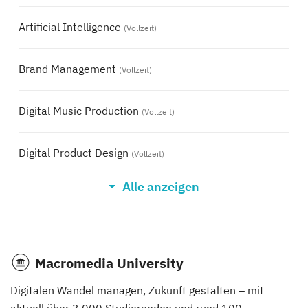
Artificial Intelligence
(Vollzeit)
Brand Management
(Vollzeit)
Digital Music Production
(Vollzeit)
Digital Product Design
(Vollzeit)
Alle anzeigen
Eventmanagement
(Vollzeit)
Filmmaking (DE/EN)
(Vollzeit)
Macromedia University
Game Design & Development
(Vollzeit)
Digitalen Wandel managen, Zukunft gestalten – mit