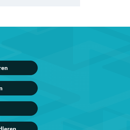
ren
n
dieren