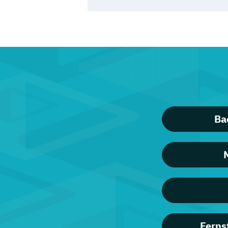
Ba
Ferns