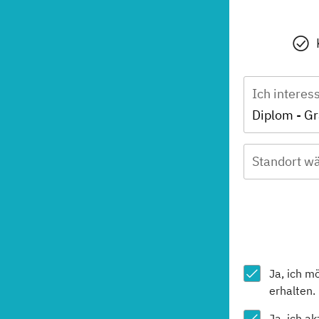
Ich interes
Diplom - G
Standort wä
Ja, ich m
erhalten.
Ja, ich a