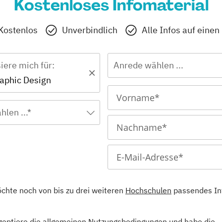
Kostenloses Infomaterial
Kostenlos
Unverbindlich
Alle Infos auf einen
siere mich für:
Anrede wählen ...
raphic Design
hlen ...*
öchte noch von bis zu drei weiteren
Hochschulen
passendes In
kzeptiere die allgemeinen
Nutzungsbedingungen
und habe die