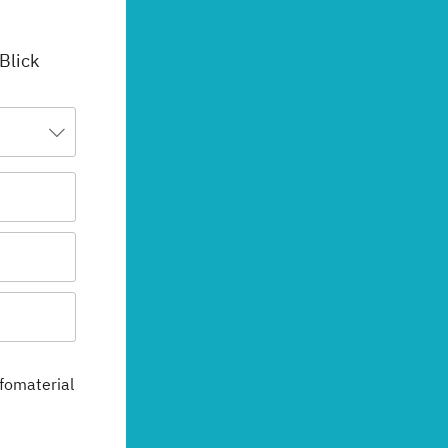
 Blick
fomaterial