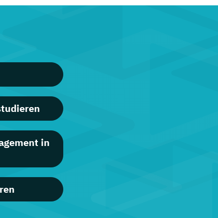
tudieren
agement in
ren