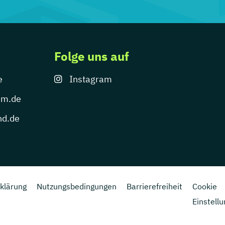
Folge uns auf
e
Instagram
um.de
nd.de
klärung
Nutzungsbedingungen
Barrierefreiheit
Cookie
Einstell